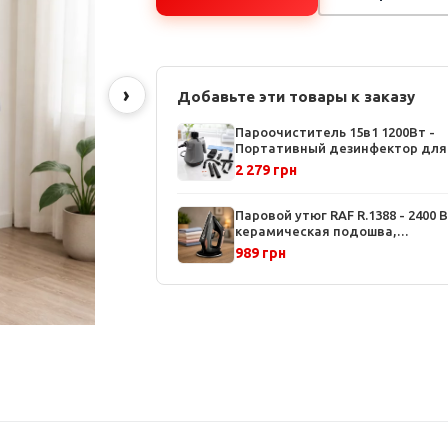
›
Добавьте эти товары к заказу
Пароочиститель 15в1 1200Вт -
Портативный дезинфектор для
дома, 15 насадок, быстрый наг
2 279 грн
за 3 минуты
Паровой утюг RAF R.1388 - 2400 В
керамическая подошва,
вертикальная отпарка, резерву
989 грн
350 мл