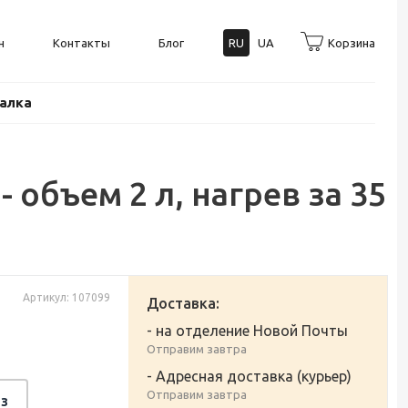
н
Контакты
Блог
RU
UA
Корзина
балка
 объем 2 л, нагрев за 35
Артикул: 107099
Доставка:
- на отделение Новой Почты
Отправим завтра
- Адресная доставка (курьер)
Отправим завтра
з