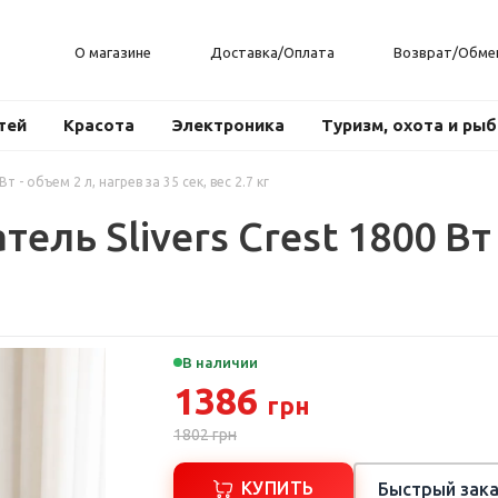
О магазине
Доставка/Оплата
Возврат/Обме
тей
Красота
Электроника
Туризм, охота и ры
 - объем 2 л, нагрев за 35 сек, вес 2.7 кг
ль Slivers Crest 1800 Вт -
В наличии
1386
грн
1802
грн
КУПИТЬ
Быстрый зака