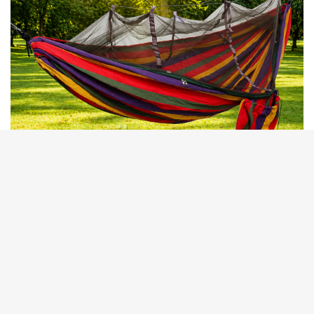
erika.com.ua
Характеристики:
Тип: гамак/гамак с москитной сеткой
Возрастная группа: для детей и взрослых
Тип ложа: сплошное полотно
Материал ложа: хлопок
Максимально допустимая нагрузка: 180 кг
Защитная антимоскитная сетка: есть
Длина: 240 см