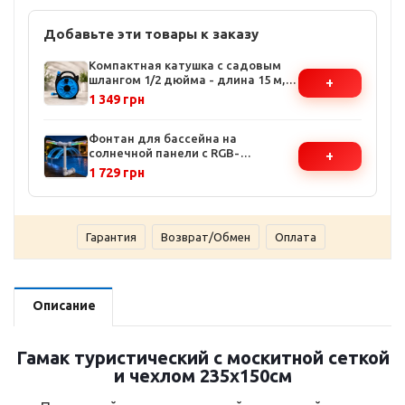
Добавьте эти товары к заказу
Компактная катушка с садовым
шлангом 1/2 дюйма - длина 15 м,
+
ручная намотка, защищенный
1 349 грн
корпус
Фонтан для бассейна на
солнечной панели с RGB-
+
подсветкой - 2 форсунки, 11
1 729 грн
цветов, управление с пульта,
автономная работа до 10 часов
Гарантия
Возврат/Обмен
Оплата
Описание
Гамак туристический с москитной сеткой
и чехлом 235х150см