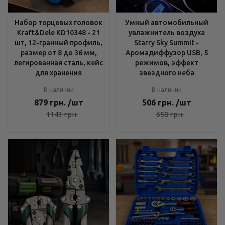
Набор торцевых головок
Умный автомобильный
Kraft&Dele KD10348 - 21
увлажнитель воздуха
шт, 12-гранный профиль,
Starry Sky Summit -
размер от 8 до 36 мм,
Аромадиффузор USB, 5
легированная сталь, кейс
режимов, эффект
для хранения
звездного неба
В наличии
В наличии
879
грн.
/шт
506
грн.
/шт
1143
грн.
658
грн.