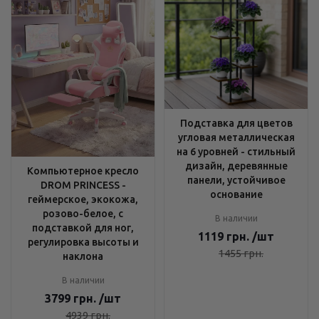
Подставка для цветов
угловая металлическая
на 6 уровней - стильный
дизайн, деревянные
Компьютерное кресло
панели, устойчивое
DROM PRINCESS -
основание
геймерское, экокожа,
розово-белое, с
В наличии
подставкой для ног,
1119
грн.
/шт
регулировка высоты и
1455
грн.
наклона
В наличии
3799
грн.
/шт
4939
грн.