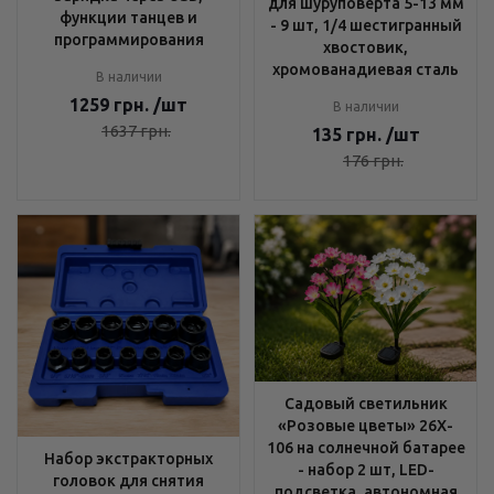
для шуруповерта 5-13 мм
функции танцев и
- 9 шт, 1/4 шестигранный
программирования
хвостовик,
хромованадиевая сталь
В наличии
1259
грн.
/шт
В наличии
1637
грн.
135
грн.
/шт
176
грн.
Садовый светильник
«Розовые цветы» 26X-
106 на солнечной батарее
Набор экстракторных
- набор 2 шт, LED-
головок для снятия
подсветка, автономная