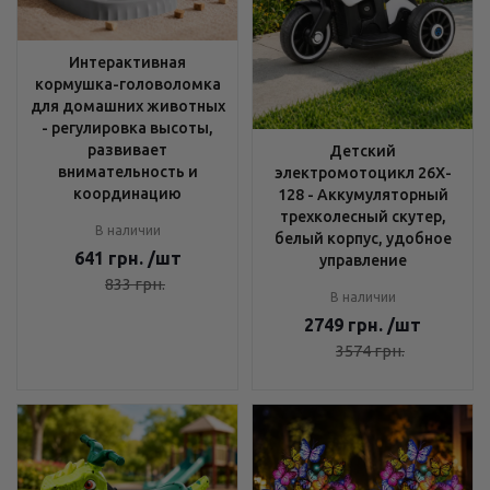
Интерактивная
кормушка-головоломка
для домашних животных
- регулировка высоты,
развивает
Детский
внимательность и
электромотоцикл 26X-
координацию
128 - Аккумуляторный
трехколесный скутер,
В наличии
белый корпус, удобное
641
грн.
/шт
управление
833
грн.
В наличии
2749
грн.
/шт
3574
грн.