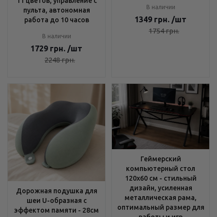
11 цветов, управление с
В наличии
пульта, автономная
1349
грн.
/шт
работа до 10 часов
1754
грн.
В наличии
1729
грн.
/шт
2248
грн.
Геймерский
компьютерный стол
120х60 см - стильный
дизайн, усиленная
Дорожная подушка для
металлическая рама,
шеи U-образная с
оптимальный размер для
эффектом памяти - 28см
работы и игр