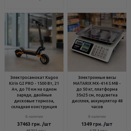
Электросамокат Kugoo
Электронные весы
Kirin G2 PRO - 1500 Вт, 21
MATARIX MX-414 S MB -
Ач, до 70 км на одном
до 50 кг, платформа
заряде, двойные
35x25 см, подсветка
дисковые тормоза,
дисплея, аккумулятор 48
складная конструкция
часов
В наличии
В наличии
37463
грн.
/шт
1349
грн.
/шт
48702
грн.
1754
грн.