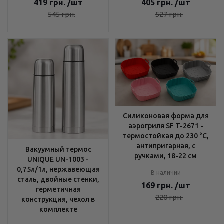
419
грн.
/шт
405
грн.
/шт
545
грн.
527
грн.
Силиконовая форма для
аэрогриля SF T-2671 -
термостойкая до 230 °C,
антипригарная, с
Вакуумный термос
ручками, 18-22 см
UNIQUE UN-1003 -
0,75л/1л, нержавеющая
В наличии
сталь, двойные стенки,
169
грн.
/шт
герметичная
220
грн.
конструкция, чехол в
комплекте