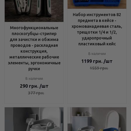
Набор инструментов 82
предмета в кейсе -
хромованадиевая сталь,
Многофункциональные
трещотки 1/4 и 1/2,
плоскогубцы-стрипер
ударопрочный
для зачистки и обжима
пластиковый кейс
проводов - раскладная
конструкция,
В наличии
металлические рабочие
1199
грн.
/шт
элементы, эргономичные
1559
грн.
ручки
В наличии
290
грн.
/шт
377
грн.