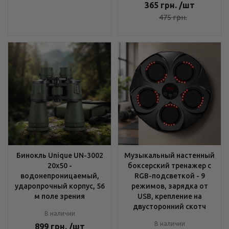
365
грн.
/шт
475
грн.
Бинокль Unique UN-3002
Музыкальный настенный
20x50 -
боксерский тренажер с
водонепроницаемый,
RGB-подсветкой - 9
ударопрочный корпус, 56
режимов, зарядка от
м поле зрения
USB, крепление на
двусторонний скотч
В наличии
В наличии
899
грн.
/шт