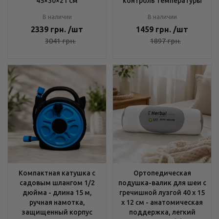
45×30×21 см
контроль температуры
В наличии
В наличии
2339
грн.
/шт
1459
грн.
/шт
3041
грн.
1897
грн.
Компактная катушка с
Ортопедическая
садовым шлангом 1/2
подушка-валик для шеи с
дюйма - длина 15 м,
гречишной лузгой 40 х 15
ручная намотка,
х 12 см - анатомическая
защищенный корпус
поддержка, легкий