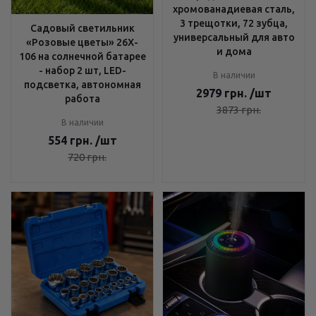
хромованадиевая сталь,
3 трещотки, 72 зубца,
Садовый светильник
универсальный для авто
«Розовые цветы» 26X-
и дома
106 на солнечной батарее
- набор 2 шт, LED-
В наличии
подсветка, автономная
2979
грн.
/шт
работа
3873
грн.
В наличии
554
грн.
/шт
720
грн.