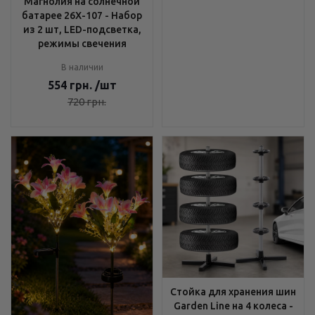
Магнолия на солнечной
батарее 26X-107 - Набор
из 2 шт, LED-подсветка,
режимы свечения
В наличии
554
грн.
/шт
720
грн.
Стойка для хранения шин
Garden Line на 4 колеса -