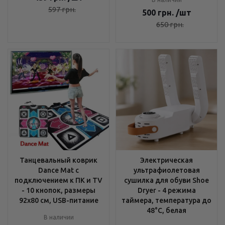
597
грн.
500
грн.
/шт
650
грн.
Танцевальный коврик
Электрическая
Dance Mat с
ультрафиолетовая
подключением к ПК и TV
сушилка для обуви Shoe
- 10 кнопок, размеры
Dryer - 4 режима
92х80 см, USB-питание
таймера, температура до
48°C, белая
В наличии