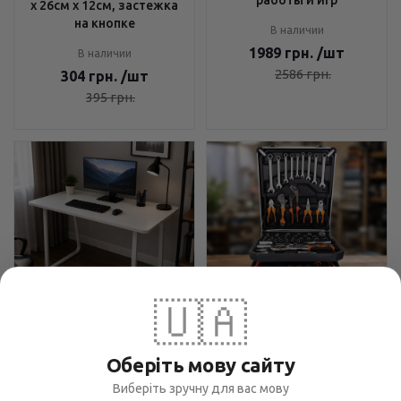
х 26см х 12см, застежка
на кнопке
В наличии
1989
грн.
/шт
В наличии
2586
грн.
304
грн.
/шт
395
грн.
🇺🇦
Компьютерный стол
Набор инструментов Tool
120х60 см Бежевый -
Set 235 предметов - для
Оберіть мову сайту
Минималистичный
ремонта и обслуживания,
дизайн, Закругленные
Виберіть зручну для вас мову
чемодан с колесами,