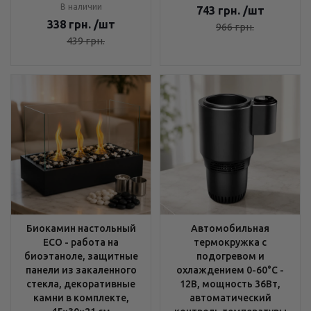
В наличии
743
грн.
/шт
338
грн.
/шт
966
грн.
439
грн.
Биокамин настольный
Автомобильная
ECO - работа на
термокружка с
биоэтаноле, защитные
подогревом и
панели из закаленного
охлаждением 0-60°C -
стекла, декоративные
12В, мощность 36Вт,
камни в комплекте,
автоматический