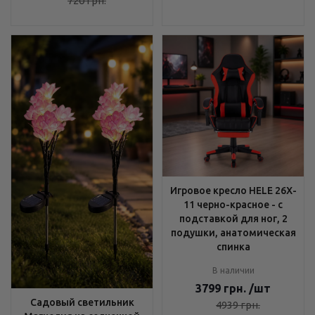
720
грн.
Игровое кресло HELE 26X-
11 черно-красное - с
подставкой для ног, 2
подушки, анатомическая
спинка
В наличии
3799
грн.
/шт
Садовый светильник
4939
грн.