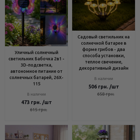
Садовый светильник на
солнечной батарее в
форме грибов - два
Уличный солнечный
способа установки,
светильник Бабочка 2в1 -
теплое свечение,
3D-подсветка,
декоративный дизайн
автономное питание от
солнечных батарей, 26X-
В наличии
115
506
грн.
/шт
658
грн.
В наличии
473
грн.
/шт
615
грн.