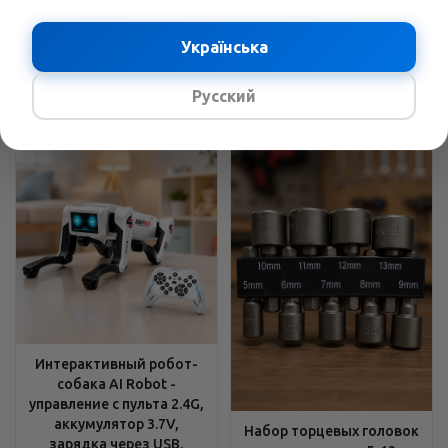
углы, Устойчивые опоры
хромованадиевая сталь
В наличии
Українська
В наличии
2429
грн.
/шт
3689
грн.
/шт
3158
грн.
4796
грн.
Русский
Интерактивный робот-
собака AI Robot -
управление с пульта 2.4G,
аккумулятор 3.7V,
Набор торцевых головок
зарядка через USB,