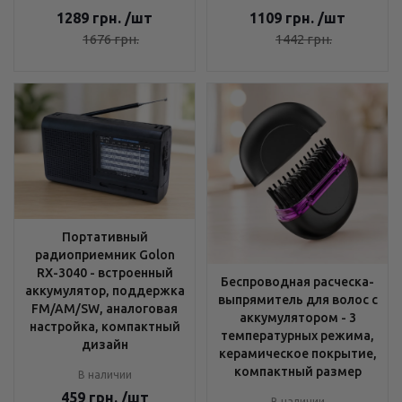
1289
грн.
/шт
1109
грн.
/шт
1676
грн.
1442
грн.
Портативный
радиоприемник Golon
RX-3040 - встроенный
Беспроводная расческа-
аккумулятор, поддержка
выпрямитель для волос с
FM/AM/SW, аналоговая
аккумулятором - 3
настройка, компактный
температурных режима,
дизайн
керамическое покрытие,
компактный размер
В наличии
459
грн.
/шт
В наличии