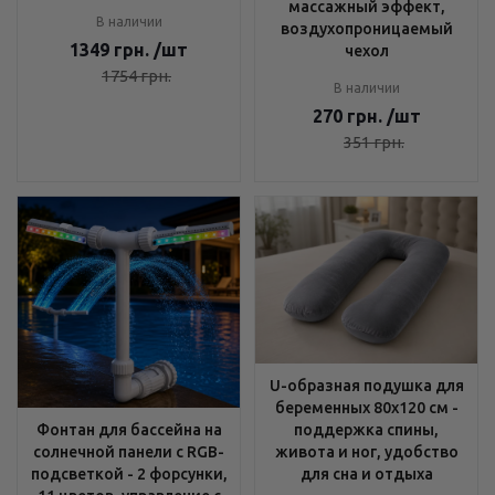
массажный эффект,
В наличии
воздухопроницаемый
1349
грн.
/шт
чехол
1754
грн.
В наличии
270
грн.
/шт
351
грн.
U-образная подушка для
беременных 80x120 см -
поддержка спины,
Фонтан для бассейна на
живота и ног, удобство
солнечной панели с RGB-
для сна и отдыха
подсветкой - 2 форсунки,