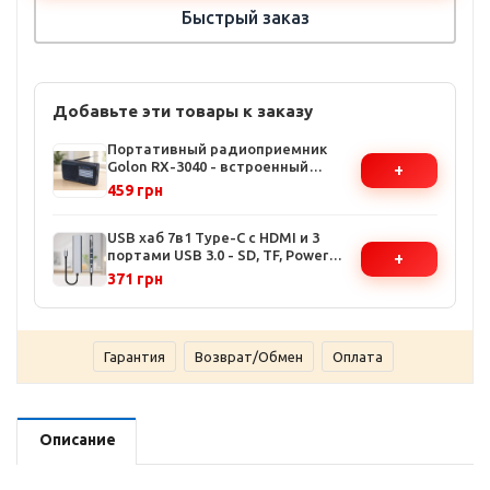
Быстрый заказ
Добавьте эти товары к заказу
Портативный радиоприемник
Golon RX-3040 - встроенный
+
аккумулятор, поддержка
459 грн
FM/AM/SW, аналоговая настройка,
компактный дизайн
USB хаб 7в1 Type-C с HDMI и 3
портами USB 3.0 - SD, TF, Power
+
Delivery, алюминиевый корпус
371 грн
Гарантия
Возврат/Обмен
Оплата
Описание