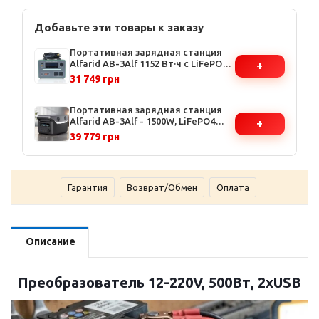
Добавьте эти товары к заказу
Портативная зарядная станция
Alfarid AB-3Alf 1152 Вт·ч с LiFePO4
+
батареей - 600 Вт, USB-A и Type-C,
31 749 грн
ЖК-дисплей, солнечная зарядка
Портативная зарядная станция
Alfarid AB-3Alf - 1500W, LiFePO4
+
аккумулятор 768Wh, чистая
39 779 грн
синусоида, LED-освещение,
поддержка солнечных панелей
Гарантия
Возврат/Обмен
Оплата
Описание
Преобразователь 12-220V, 500Вт, 2хUSB