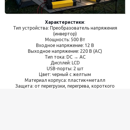
Характеристики
:
Тип устройства: Преобразователь напряжения
(инвертор)
Мощность: 500 Вт
Входное напряжение: 12 В
Выходное напряжение: 220 В (AC)
Тип тока: DC → AC
Дисплей: LCD
USB-порты: 2 шт
Цвет: черный с желтым
Материал корпуса: пластик+металл
Защита: от перегрузки, перегрева, короткого
замыкания
Подключение: к аккумулятору автомобиля/
прикуривателю
Назначение: для питания бытовых приборов и
электроники в пути
Комплектация
: