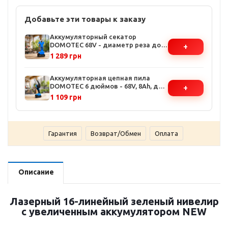
Добавьте эти товары к заказу
Аккумуляторный секатор
DOMOTEC 68V - диаметр реза до
+
35 мм, лезвия из стали SK5, 2
1 289 грн
аккумулятора в комплекте
Аккумуляторная цепная пила
DOMOTEC 6 дюймов - 68V, 8Ah, два
+
аккумулятора в комплекте,
1 109 грн
эргономичная рукоятка
Гарантия
Возврат/Обмен
Оплата
Описание
Лазерный 16-линейный зеленый нивелир
с увеличенным аккумулятором NEW