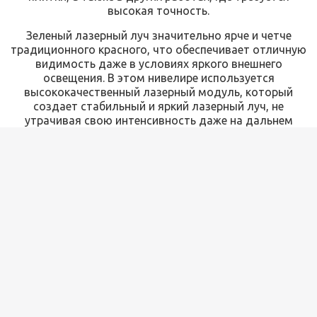
высокая точность.
Зеленый лазерный луч значительно ярче и четче
традиционного красного, что обеспечивает отличную
видимость даже в условиях яркого внешнего
освещения. В этом нивелире используется
высококачественный лазерный модуль, который
создает стабильный и яркий лазерный луч, не
утрачивая свою интенсивность даже на дальнем
расстоянии.
С помощью этого нивелира можно легко выровнять
любые поверхности, проведя точные разметки и
линии на стенах и других объектах.
Профессиональные строители и дизайнеры могут с
его помощью быстро и эффективно выполнять
работу, достигая отличных результатов с
минимальными усилиями.