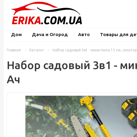
Дом
Дача и Огород
Авто
Товары для де
Главная
-
Каталог
-
Набор садовый 3в1 - мини-пила 15 см, секатор,
Набор садовый 3в1 - мин
Ач