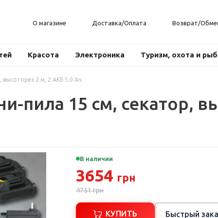
О магазине
Доставка/Оплата
Возврат/Обме
тей
Красота
Электроника
Туризм, охота и ры
 высоторез 2 м, 2 АКБ 5.0 Ач
и-пила 15 см, секатор, вы
В наличии
3654
грн
4751
грн
КУПИТЬ
Быстрый зака