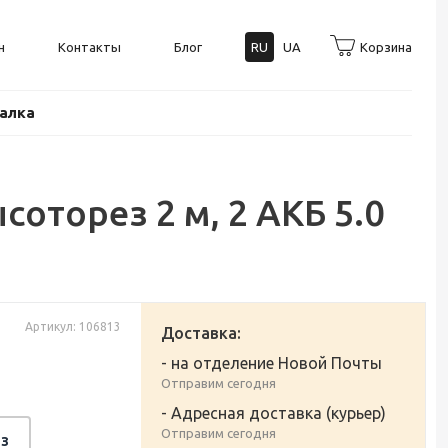
н
Контакты
Блог
RU
UA
Корзина
балка
соторез 2 м, 2 АКБ 5.0
Артикул: 106813
Доставка:
- на отделение Новой Почты
Отправим сегодня
- Адресная доставка (курьер)
Отправим сегодня
з