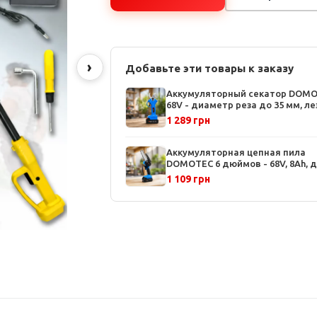
›
Добавьте эти товары к заказу
Аккумуляторный секатор DOM
68V - диаметр реза до 35 мм, л
из стали SK5, 2 аккумулятора в
1 289 грн
комплекте
Аккумуляторная цепная пила
DOMOTEC 6 дюймов - 68V, 8Ah, 
аккумулятора в комплекте,
1 109 грн
эргономичная рукоятка