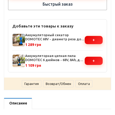
Быстрый заказ
Добавьте эти товары к заказу
Аккумуляторный секатор
DOMOTEC 68V - диаметр реза до
+
35 мм, лезвия из стали SK5, 2
1 289 грн
аккумулятора в комплекте
Аккумуляторная цепная пила
DOMOTEC 6 дюймов - 68V, 8Ah, два
+
аккумулятора в комплекте,
1 109 грн
эргономичная рукоятка
Гарантия
Возврат/Обмен
Оплата
Описание