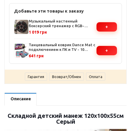
Добавьте эти товары к заказу
Музыкальный настенный
боксерский тренажер с RGB-
+
подсветкой - 9 режимов, зарядка
1 019 грн
от USB, крепление на
двусторонний скотч
Танцевальный коврик Dance Mat с
подключением к ПК и TV - 10
+
кнопок, размеры 92х80 см, USB-
641 грн
питание
Гарантия
Возврат/Обмен
Оплата
Описание
Складной детский манеж 120х100х55см
Серый