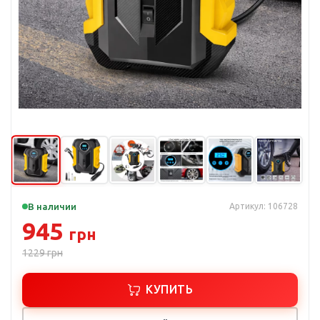
В наличии
Артикул: 106728
945
грн
1229
грн
КУПИТЬ