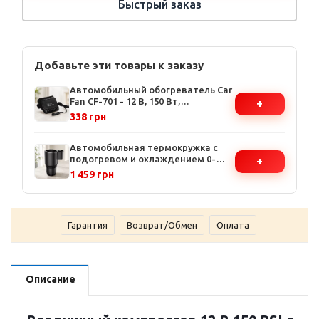
Быстрый заказ
Добавьте эти товары к заказу
Автомобильный обогреватель Car
Fan CF-701 - 12 В, 150 Вт,
+
компактный и портативный,
338 грн
быстрое размораживание стекол
Автомобильная термокружка с
подогревом и охлаждением 0-
+
60°C - 12В, мощность 36Вт,
1 459 грн
автоматический контроль
температуры
Гарантия
Возврат/Обмен
Оплата
Описание