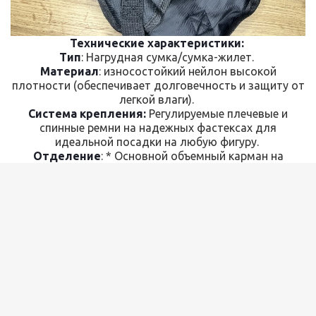
Технические характеристики:
Тип
: Нагрудная сумка/сумка-жилет.
Материал
: износостойкий нейлон высокой
плотности (обеспечивает долговечность и защиту от
легкой влаги).
Система крепления:
Регулируемые плечевые и
спинные ремни на надежных фастексах для
идеальной посадки на любую фигуру.
Отделение
: * Основной объемный карман на
молнии. Фронтальный дополнительный карман для
быстрого доступа. Особенности дизайна:
Эргономичная форма:
Сумка имеет анатомический
вырез в верхней части, не сковывающий движения во
время ходьбы, езды на велосипеде или активного
отдыха. Широкие лямки равномерно распределяют
нагрузку, не пережимая плечи.