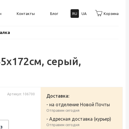
н
Контакты
Блог
RU
UA
Корзина
балка
5x172см, серый,
Артикул: 106700
Доставка:
- на отделение Новой Почты
Отправим сегодня
- Адресная доставка (курьер)
Отправим сегодня
з