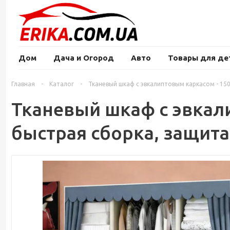
Дом
Дача и Огород
Авто
Товары для де
Главная
-
Каталог
-
Тканевый шкаф с эвкалиптовым каркасом - 150
Тканевый шкаф с эвкали
быстрая сборка, защита