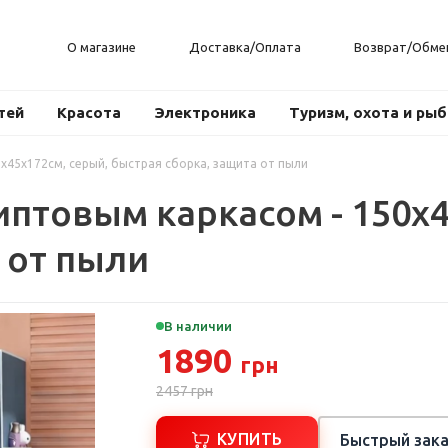
О магазине
Доставка/Оплата
Возврат/Обме
тей
Красота
Электроника
Туризм, охота и ры
x45x172см, серый, быстрая сборка, защита от пыли
птовым каркасом - 150x4
 от пыли
В наличии
1890
грн
2457
грн
КУПИТЬ
Быстрый зака