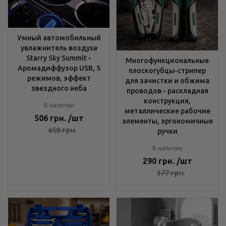
Умный автомобильный
увлажнитель воздуха
Starry Sky Summit -
Многофункциональные
Аромадиффузор USB, 5
плоскогубцы-стрипер
режимов, эффект
для зачистки и обжима
звездного неба
проводов - раскладная
конструкция,
В наличии
металлические рабочие
506
грн.
/шт
элементы, эргономичные
658
грн.
ручки
В наличии
290
грн.
/шт
377
грн.