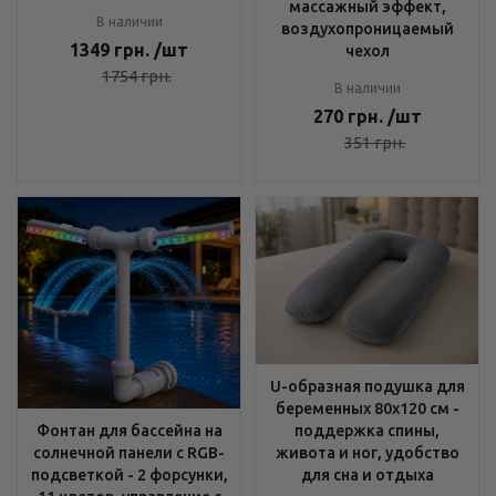
массажный эффект,
В наличии
воздухопроницаемый
1349
грн.
/шт
чехол
1754
грн.
В наличии
270
грн.
/шт
351
грн.
U-образная подушка для
беременных 80x120 см -
поддержка спины,
Фонтан для бассейна на
живота и ног, удобство
солнечной панели с RGB-
для сна и отдыха
подсветкой - 2 форсунки,