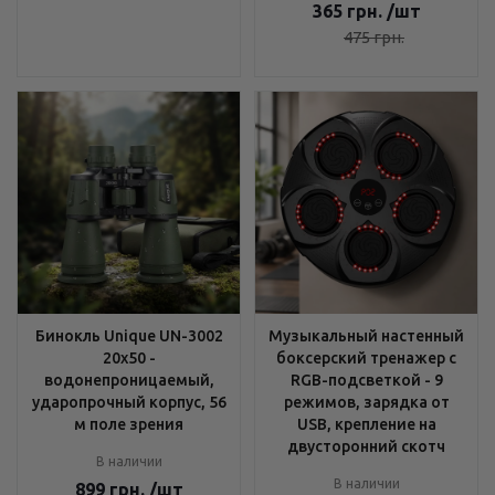
365
грн.
/шт
475
грн.
Бинокль Unique UN-3002
Музыкальный настенный
20x50 -
боксерский тренажер с
водонепроницаемый,
RGB-подсветкой - 9
ударопрочный корпус, 56
режимов, зарядка от
м поле зрения
USB, крепление на
двусторонний скотч
В наличии
В наличии
899
грн.
/шт