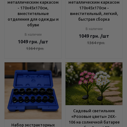
металлическим каркасом
металлическим каркасом
- 170х45х170см,
170х45х170см -
вместительные
вместительный, легкий,
отделения для одежды и
быстрая сборка
обуви
В наличии
В наличии
1049
грн.
/шт
1049
грн.
/шт
1364
грн.
1364
грн.
Садовый светильник
«Розовые цветы» 26X-
106 на солнечной батарее
Набор экстракторных