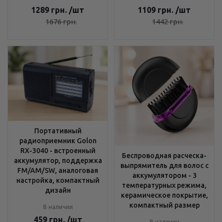
1289
грн.
/шт
1109
грн.
/шт
1676
грн.
1442
грн.
Портативный
радиоприемник Golon
RX-3040 - встроенный
Беспроводная расческа-
аккумулятор, поддержка
выпрямитель для волос с
FM/AM/SW, аналоговая
аккумулятором - 3
настройка, компактный
температурных режима,
дизайн
керамическое покрытие,
компактный размер
В наличии
459
грн.
/шт
В наличии