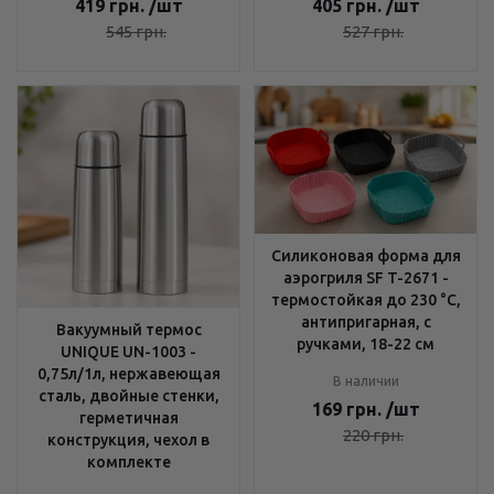
419
грн.
/шт
405
грн.
/шт
545
грн.
527
грн.
Силиконовая форма для
аэрогриля SF T-2671 -
термостойкая до 230 °C,
антипригарная, с
Вакуумный термос
ручками, 18-22 см
UNIQUE UN-1003 -
0,75л/1л, нержавеющая
В наличии
сталь, двойные стенки,
169
грн.
/шт
герметичная
220
грн.
конструкция, чехол в
комплекте