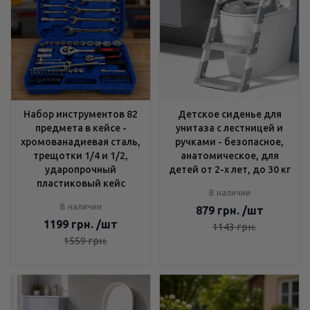
Набор инструментов 82
Детское сиденье для
предмета в кейсе -
унитаза с лестницей и
хромованадиевая сталь,
ручками - безопасное,
трещотки 1/4 и 1/2,
анатомическое, для
ударопрочный
детей от 2-х лет, до 30 кг
пластиковый кейс
В наличии
В наличии
879
грн.
/шт
1199
грн.
/шт
1143
грн.
1559
грн.