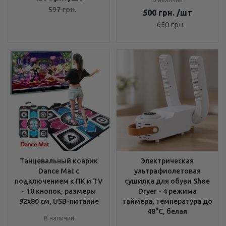
597
грн.
500
грн.
/шт
650
грн.
Танцевальный коврик
Электрическая
Dance Mat с
ультрафиолетовая
подключением к ПК и TV
сушилка для обуви Shoe
- 10 кнопок, размеры
Dryer - 4 режима
92х80 см, USB-питание
таймера, температура до
48°C, белая
В наличии