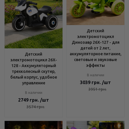
Детский
электромотоцикл
Динозавр 26X-127 - для
детей от 2 лет,
аккумуляторное питание,
Детский
световые и звуковые
электромотоцикл 26X-
эффекты
128 - Аккумуляторный
трехколесный скутер,
В наличии
белый корпус, удобное
3039
грн.
/шт
управление
3951
грн.
В наличии
2749
грн.
/шт
3574
грн.