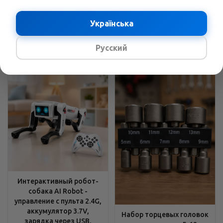
углы, Устойчивые опоры
хромованадиевая сталь
В наличии
Українська
В наличии
2429
грн.
/шт
3689
грн.
/шт
3158
грн.
4796
грн.
Русский
Интерактивный робот-
собака AI Robot -
управление с пульта 2.4G,
аккумулятор 3.7V,
Набор торцевых головок
зарядка через USB,