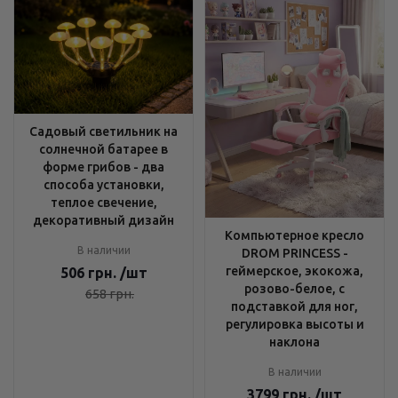
Садовый светильник на
солнечной батарее в
форме грибов - два
способа установки,
теплое свечение,
декоративный дизайн
Компьютерное кресло
В наличии
DROM PRINCESS -
геймерское, экокожа,
506
грн.
/шт
розово-белое, с
658
грн.
подставкой для ног,
регулировка высоты и
наклона
В наличии
3799
грн.
/шт