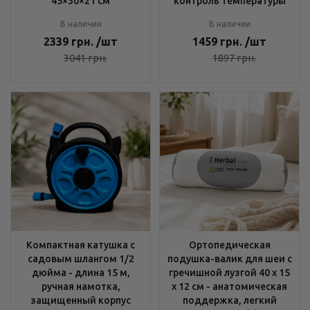
45×30×21 см
контроль температуры
В наличии
В наличии
2339
грн.
/шт
1459
грн.
/шт
3041
грн.
1897
грн.
Компактная катушка с
Ортопедическая
садовым шлангом 1/2
подушка-валик для шеи с
дюйма - длина 15 м,
гречишной лузгой 40 х 15
ручная намотка,
х 12 см - анатомическая
защищенный корпус
поддержка, легкий