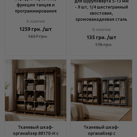
для шуруповерта 5-13 мм
функции танцев и
- 9 шт, 1/4 шестигранный
программирования
хвостовик,
хромованадиевая сталь
В наличии
1259
грн.
/шт
В наличии
1637
грн.
135
грн.
/шт
176
грн.
Тканевый шкаф-
Тканевый шкаф-
органайзер 88170-H с
органайзер с