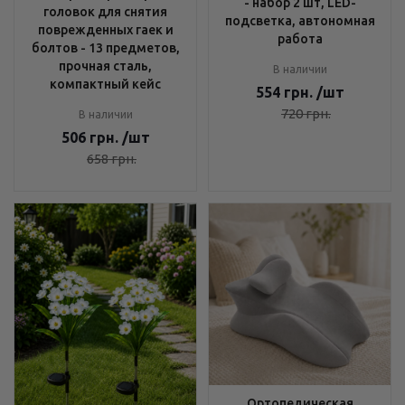
- набор 2 шт, LED-
головок для снятия
подсветка, автономная
поврежденных гаек и
работа
болтов - 13 предметов,
прочная сталь,
В наличии
компактный кейс
554
грн.
/шт
720
грн.
В наличии
506
грн.
/шт
658
грн.
Ортопедическая