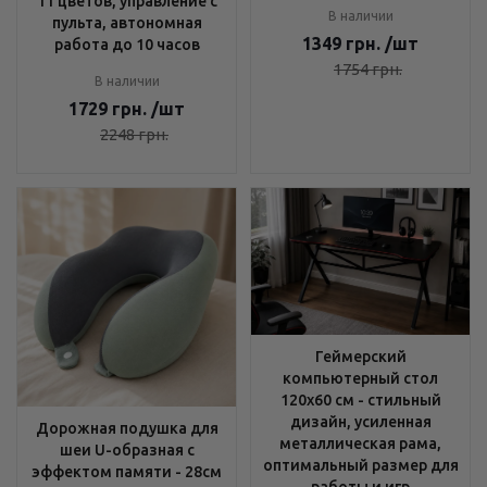
11 цветов, управление с
В наличии
пульта, автономная
1349
грн.
/шт
работа до 10 часов
1754
грн.
В наличии
1729
грн.
/шт
2248
грн.
Геймерский
компьютерный стол
120х60 см - стильный
дизайн, усиленная
Дорожная подушка для
металлическая рама,
шеи U-образная с
оптимальный размер для
эффектом памяти - 28см
работы и игр