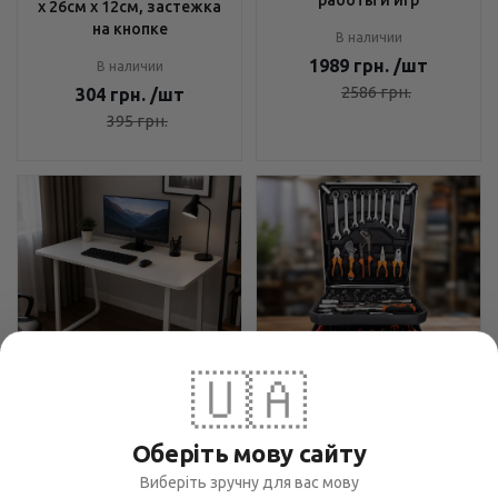
х 26см х 12см, застежка
на кнопке
В наличии
1989
грн.
/шт
В наличии
2586
грн.
304
грн.
/шт
395
грн.
🇺🇦
Компьютерный стол
Набор инструментов Tool
120х60 см Бежевый -
Set 235 предметов - для
Оберіть мову сайту
Минималистичный
ремонта и обслуживания,
дизайн, Закругленные
Виберіть зручну для вас мову
чемодан с колесами,