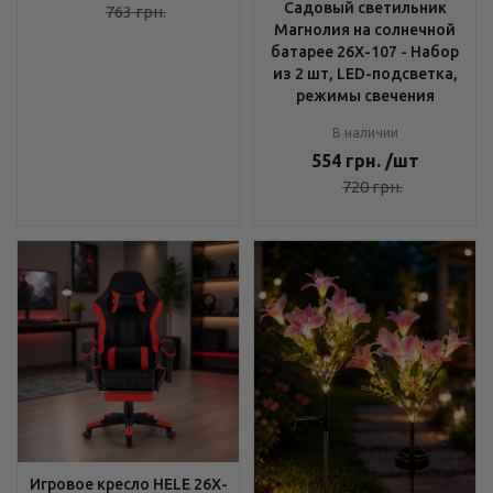
Садовый светильник
763
грн.
Магнолия на солнечной
батарее 26X-107 - Набор
из 2 шт, LED-подсветка,
режимы свечения
В наличии
554
грн.
/шт
720
грн.
Игровое кресло HELE 26X-