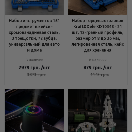
Набор инструментов 151
Набор торцевых головок
предмет в кейсе -
Kraft&Dele KD10348 - 21
хромованадиевая сталь,
шт, 12-гранный профиль,
3 трещотки, 72 зубца,
размер от 8 до 36 мм,
универсальный для авто
легированная сталь, кейс
и дома
для хранения
В наличии
В наличии
2979
грн.
/шт
879
грн.
/шт
3873
грн.
1143
грн.