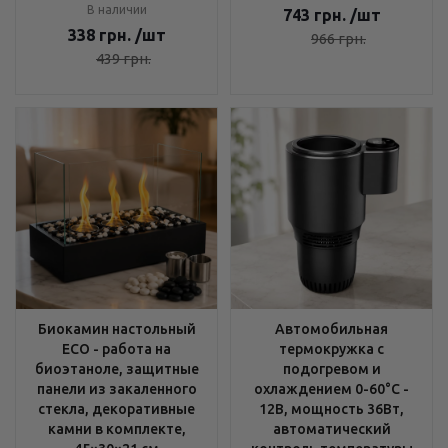
В наличии
743
грн.
/шт
338
грн.
/шт
966
грн.
439
грн.
Биокамин настольный
Автомобильная
ECO - работа на
термокружка с
биоэтаноле, защитные
подогревом и
панели из закаленного
охлаждением 0-60°C -
стекла, декоративные
12В, мощность 36Вт,
камни в комплекте,
автоматический