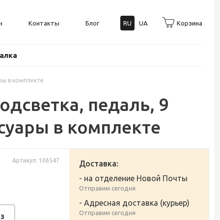
н
Контакты
Блог
RU
UA
Корзина
балка
ары в комплекте
одсветка, педаль, 9
ссуары в комплекте
Артикул: 106547
Доставка:
- на отделение Новой Почты
Отправим сегодня
- Адресная доставка (курьер)
Отправим сегодня
з