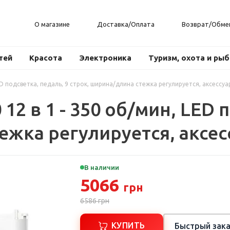
О магазине
Доставка/Оплата
Возврат/Обме
тей
Красота
Электроника
Туризм, охота и ры
ED подсветка, педаль, 9 строк, ширина/длина стежка регулируется, аксессу
2 в 1 - 350 об/мин, LED п
ежка регулируется, аксе
В наличии
5066
грн
6586
грн
КУПИТЬ
Быстрый зака