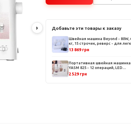
›
Добавьте эти товары к заказу
Швейная машина Beyond - 80W, 6
кг, 15 строчек, реверс - для легк
средних тканей
13 869 грн
Портативная швейная машинка
YASM 825 - 12 операций, LED
подсветка, педаль управления,
2 529 грн
оверлок