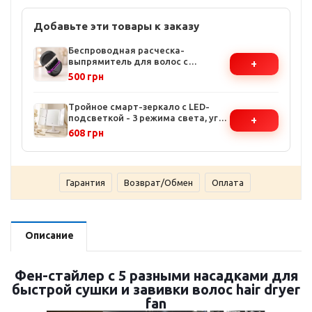
Добавьте эти товары к заказу
Беспроводная расческа-
выпрямитель для волос с
+
аккумулятором - 3 температурных
500 грн
режима, керамическое покрытие,
компактный размер
Тройное смарт-зеркало с LED-
подсветкой - 3 режима света, угол
+
наклона 180°, увеличение 2x и 3x
608 грн
Гарантия
Возврат/Обмен
Оплата
Описание
Фен-стайлер с 5 разными насадками для
быстрой сушки и завивки волос hair dryer
fan