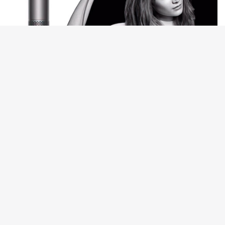
Мощность: 1600 Вт
Скорость воздушного потока: 41 литр в секунду
Габариты: 245 х 78 х 97 мм
Вес: 630 г
Длина шнура: 1.65 м
С феном стайлером Supersonic вы сможете легко и
быстро создавать различные укладки, подчеркивать
свою индивидуальность без ущерба для здоровья
волос. Попробуйте этот многофункциональный
прибор и наслаждайтесь красивой и ухоженной
прической каждый день