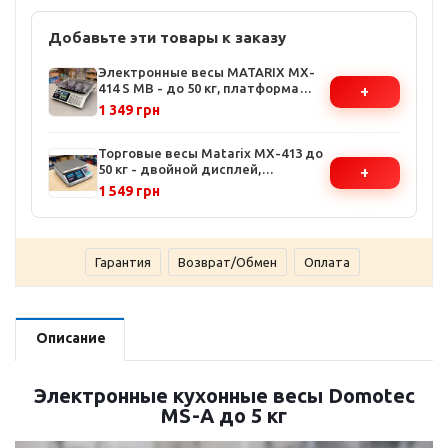
Добавьте эти товары к заказу
Электронные весы MATARIX MX-
414 S MB - до 50 кг, платформа
+
35x25 см, подсветка дисплея,
1 349 грн
аккумулятор 48 часов
Торговые весы Matarix MX-413 до
50 кг - двойной дисплей,
+
нержавеющий корпус, работа от
1 549 грн
сети и аккумулятора
Гарантия
Возврат/Обмен
Оплата
Описание
Электронные кухонные весы Domotec
MS-A до 5 кг