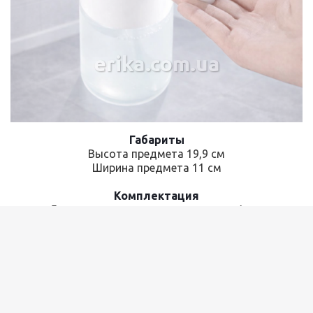
erika.com.ua
Габариты
Высота предмета 19,9 см
Ширина предмета 11 см
Комплектация
Дозатор для моющего средства – 1 шт.
Кабель USB – 1шт
Самоклеящиеся крючки - 2шт
Инструкция
Характеристики
Цвет: белый
Материал изготовления: abs пластик