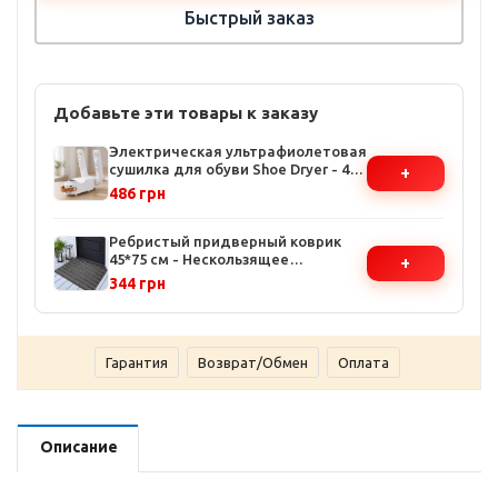
Быстрый заказ
Добавьте эти товары к заказу
Электрическая ультрафиолетовая
сушилка для обуви Shoe Dryer - 4
+
режима таймера, температура до
486 грн
48°C, белая
Ребристый придверный коврик
45*75 см - Нескользящее
+
резиновое основание, влаго- и
344 грн
грязезадерживающая
поверхность
Гарантия
Возврат/Обмен
Оплата
Описание