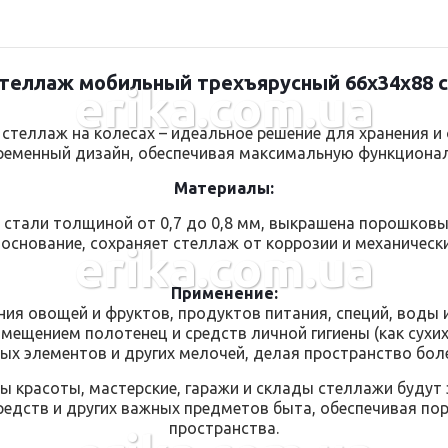
теллаж мобильный трехъярусный 66x34x88 
erika.com.ua
теллаж на колесах – идеальное решение для хранения и 
временный дизайн, обеспечивая максимальную функционал
Материалы:
из стали толщиной от 0,7 до 0,8 мм, выкрашена порошко
основание, сохраняет стеллаж от коррозии и механическ
erika.com.ua
Применение:
ия овощей и фруктов, продуктов питания, специй, воды и
ещением полотенец и средств личной гигиены (как сухих,
ных элементов и других мелочей, делая пространство бо
ны красоты, мастерские, гаражи и склады стеллажи будут
редств и других важных предметов быта, обеспечивая пор
пространства.