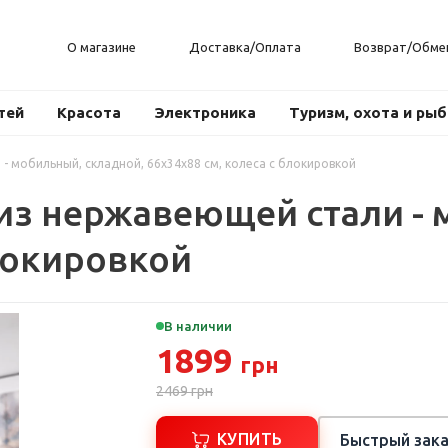
О магазине
Доставка/Оплата
Возврат/Обме
тей
Красота
Электроника
Туризм, охота и ры
- мобильный, складной, 66x34x88 см, колеса с блокировкой
из нержавеющей стали - 
блокировкой
В наличии
1899
грн
2469
грн
КУПИТЬ
Быстрый зака