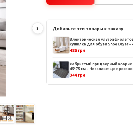
›
Добавьте эти товары к заказу
Электрическая ультрафиолето
сушилка для обуви Shoe Dryer - 
режима таймера, температура
486 грн
48°C, белая
Ребристый придверный коврик
45*75 см - Нескользящее резин
основание, влаго- и
344 грн
грязезадерживающая поверхн