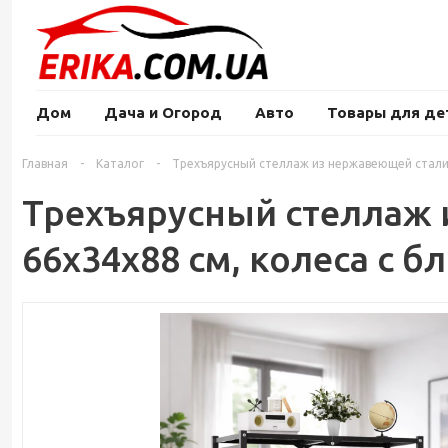
Дом
Дача и Огород
Авто
Товары для де
Главная
-
Каталог
-
Трехъярусный стеллаж из нержавеющей стали 
Трехъярусный стеллаж 
66x34x88 см, колеса с 