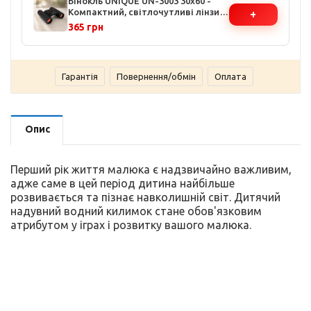
Бінокль UNIQUE UN-3003 30x60 -
Компактний, світлочутливі лінзи,
+
прогумований корпус, чохол та
365 грн
ремінець у комплекті
Гарантія
Повернення/обмін
Оплата
Опис
Перший рік життя малюка є надзвичайно важливим,
адже саме в цей період дитина найбільше
розвивається та пізнає навколишній світ. Дитячий
надувний водний килимок стане обов'язковим
атрибутом у іграх і розвитку вашого малюка.