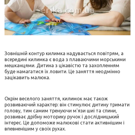
erika.com.ua
Зовнішній контур килимка надувається повітрям, а
всередині килимка є вода з плаваючими морськими
мешканцями. Дитина з цікавістю та захопленням
буде намагатися їх ловити. Це заняття неодмінно
зацікавить малюка.
Окрім веселого заняття, килимок має також
розвиваючий характер: він стимулює дитину тримати
голову, тим самим тренуючи м'язи шиї та спини,
розвиває дрібну моторику ручок і дослідницький
інтерес. Це допоможе малюкові стати активнішим і
впевненішим у своїх рухах.