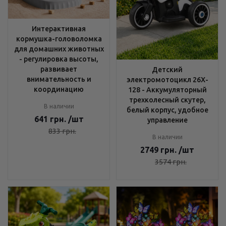
Интерактивная
кормушка-головоломка
для домашних животных
- регулировка высоты,
развивает
Детский
внимательность и
электромотоцикл 26X-
координацию
128 - Аккумуляторный
трехколесный скутер,
В наличии
белый корпус, удобное
641
грн.
/шт
управление
833
грн.
В наличии
2749
грн.
/шт
3574
грн.