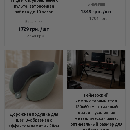
11 цветов, управление с
В наличии
пульта, автономная
1349
грн.
/шт
работа до 10 часов
1754
грн.
В наличии
1729
грн.
/шт
2248
грн.
Геймерский
компьютерный стол
120х60 см - стильный
дизайн, усиленная
Дорожная подушка для
металлическая рама,
шеи U-образная с
оптимальный размер для
эффектом памяти - 28см
работы и игр