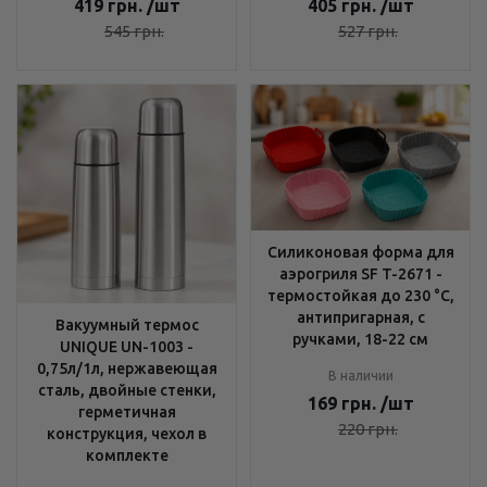
419
грн.
/шт
405
грн.
/шт
545
грн.
527
грн.
Силиконовая форма для
аэрогриля SF T-2671 -
термостойкая до 230 °C,
антипригарная, с
Вакуумный термос
ручками, 18-22 см
UNIQUE UN-1003 -
0,75л/1л, нержавеющая
В наличии
сталь, двойные стенки,
169
грн.
/шт
герметичная
220
грн.
конструкция, чехол в
комплекте