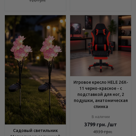
720
грн.
Игровое кресло HELE 26X-
11 черно-красное - с
подставкой для ног, 2
подушки, анатомическая
спинка
В наличии
3799
грн.
/шт
Садовый светильник
4939
грн.