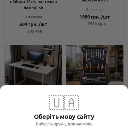
х 26см х 12см, застежка
на кнопке
В наличии
1989
грн.
/шт
В наличии
2586
грн.
304
грн.
/шт
395
грн.
🇺🇦
Компьютерный стол
Набор инструментов Tool
120х60 см Бежевый -
Set 235 предметов - для
Оберіть мову сайту
Минималистичный
ремонта и обслуживания,
дизайн, Закругленные
Виберіть зручну для вас мову
чемодан с колесами,