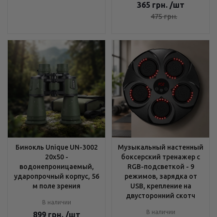
365
грн.
/шт
475
грн.
Бинокль Unique UN-3002
Музыкальный настенный
20x50 -
боксерский тренажер с
водонепроницаемый,
RGB-подсветкой - 9
ударопрочный корпус, 56
режимов, зарядка от
м поле зрения
USB, крепление на
двусторонний скотч
В наличии
В наличии
899
грн.
/шт