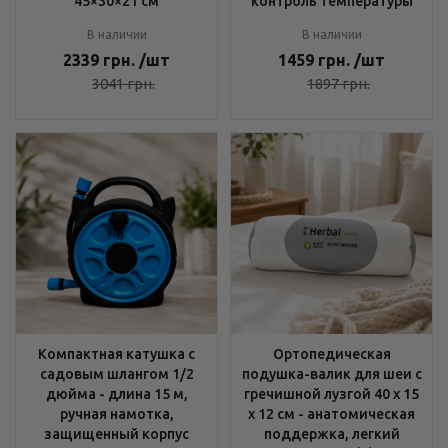
45×30×21 см
контроль температуры
В наличии
В наличии
2339
грн.
/шт
1459
грн.
/шт
3041
грн.
1897
грн.
Компактная катушка с
Ортопедическая
садовым шлангом 1/2
подушка-валик для шеи с
дюйма - длина 15 м,
гречишной лузгой 40 х 15
ручная намотка,
х 12 см - анатомическая
защищенный корпус
поддержка, легкий