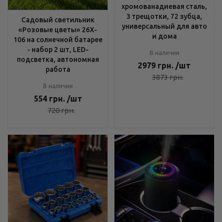
хромованадиевая сталь,
3 трещотки, 72 зубца,
Садовый светильник
универсальный для авто
«Розовые цветы» 26X-
и дома
106 на солнечной батарее
- набор 2 шт, LED-
В наличии
подсветка, автономная
2979
грн.
/шт
работа
3873
грн.
В наличии
554
грн.
/шт
720
грн.