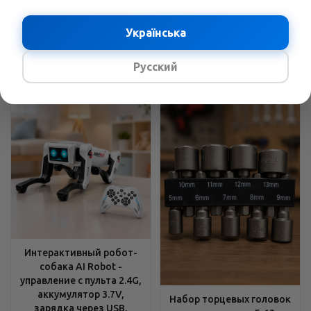
углы, Устойчивые опоры
хромованадиевая сталь
В наличии
Українська
В наличии
2429
грн.
/шт
3689
грн.
/шт
3158
грн.
4796
грн.
Русский
Интерактивный робот-
собака AI Robot -
управление с пульта 2.4G,
аккумулятор 3.7V,
Набор торцевых головок
зарядка через USB,