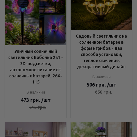
Садовый светильник на
солнечной батарее в
форме грибов - два
Уличный солнечный
способа установки,
светильник Бабочка 2в1 -
теплое свечение,
3D-подсветка,
декоративный дизайн
автономное питание от
солнечных батарей, 26X-
В наличии
115
506
грн.
/шт
658
грн.
В наличии
473
грн.
/шт
615
грн.