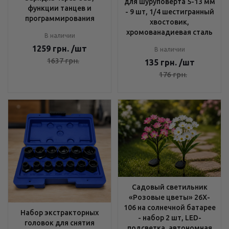
для шуруповерта 5-13 мм
функции танцев и
- 9 шт, 1/4 шестигранный
программирования
хвостовик,
хромованадиевая сталь
В наличии
1259
грн.
/шт
В наличии
1637
грн.
135
грн.
/шт
176
грн.
Садовый светильник
«Розовые цветы» 26X-
106 на солнечной батарее
Набор экстракторных
- набор 2 шт, LED-
головок для снятия
подсветка, автономная