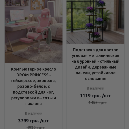
Подставка для цветов
угловая металлическая
на 6 уровней - стильный
дизайн, деревянные
Компьютерное кресло
панели, устойчивое
DROM PRINCESS -
основание
геймерское, экокожа,
розово-белое, с
В наличии
подставкой для ног,
1119
грн.
/шт
регулировка высоты и
1455
грн.
наклона
В наличии
3799
грн.
/шт
4939
грн.