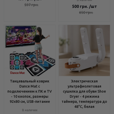
597
грн.
500
грн.
/шт
650
грн.
Танцевальный коврик
Электрическая
Dance Mat с
ультрафиолетовая
подключением к ПК и TV
сушилка для обуви Shoe
- 10 кнопок, размеры
Dryer - 4 режима
92х80 см, USB-питание
таймера, температура до
48°C, белая
В наличии