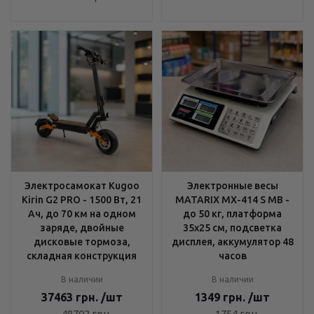
Электросамокат Kugoo
Электронные весы
Kirin G2 PRO - 1500 Вт, 21
MATARIX MX-414 S MB -
Ач, до 70 км на одном
до 50 кг, платформа
заряде, двойные
35x25 см, подсветка
дисковые тормоза,
дисплея, аккумулятор 48
складная конструкция
часов
В наличии
В наличии
37463
грн.
/шт
1349
грн.
/шт
48702
грн.
1754
грн.