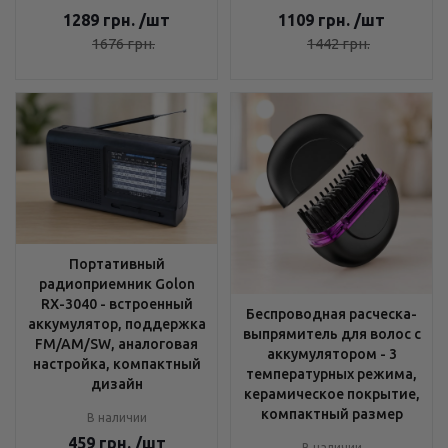
1289
грн.
/шт
1109
грн.
/шт
1676
грн.
1442
грн.
Портативный
радиоприемник Golon
RX-3040 - встроенный
Беспроводная расческа-
аккумулятор, поддержка
выпрямитель для волос с
FM/AM/SW, аналоговая
аккумулятором - 3
настройка, компактный
температурных режима,
дизайн
керамическое покрытие,
компактный размер
В наличии
459
грн.
/шт
В наличии