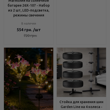
Магнолия на солнечной
батарее 26X-107 - Набор
из 2 шт, LED-подсветка,
режимы свечения
В наличии
554
грн.
/шт
720
грн.
Стойка для хранения шин
Garden Line на 4 колеса -