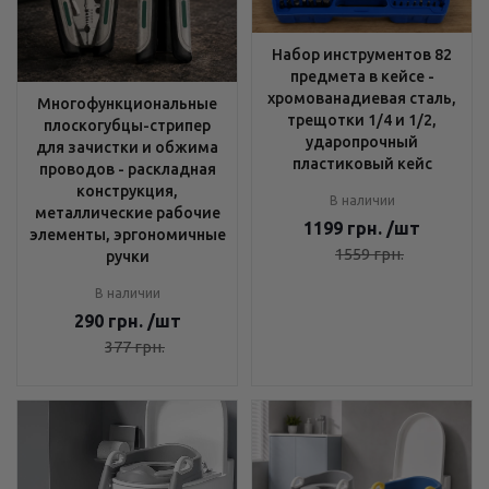
Набор инструментов 82
предмета в кейсе -
хромованадиевая сталь,
Многофункциональные
трещотки 1/4 и 1/2,
плоскогубцы-стрипер
ударопрочный
для зачистки и обжима
пластиковый кейс
проводов - раскладная
конструкция,
В наличии
металлические рабочие
1199
грн.
/шт
элементы, эргономичные
1559
грн.
ручки
В наличии
290
грн.
/шт
377
грн.