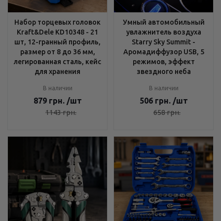
Набор торцевых головок
Умный автомобильный
Kraft&Dele KD10348 - 21
увлажнитель воздуха
шт, 12-гранный профиль,
Starry Sky Summit -
размер от 8 до 36 мм,
Аромадиффузор USB, 5
легированная сталь, кейс
режимов, эффект
для хранения
звездного неба
В наличии
В наличии
879
грн.
/шт
506
грн.
/шт
1143
грн.
658
грн.