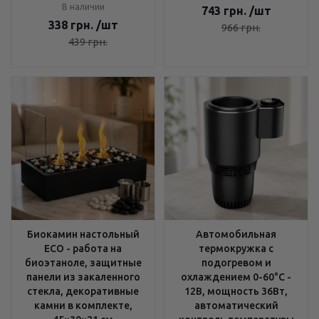
В наличии
743
грн.
/шт
338
грн.
/шт
966
грн.
439
грн.
Биокамин настольный
Автомобильная
ECO - работа на
термокружка с
биоэтаноле, защитные
подогревом и
панели из закаленного
охлаждением 0-60°C -
стекла, декоративные
12В, мощность 36Вт,
камни в комплекте,
автоматический