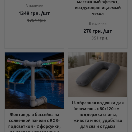
массажный эффект,
В наличии
воздухопроницаемый
1349
грн.
/шт
чехол
1754
грн.
В наличии
270
грн.
/шт
351
грн.
U-образная подушка для
беременных 80x120 см -
поддержка спины,
Фонтан для бассейна на
живота и ног, удобство
солнечной панели с RGB-
для сна и отдыха
подсветкой - 2 форсунки,