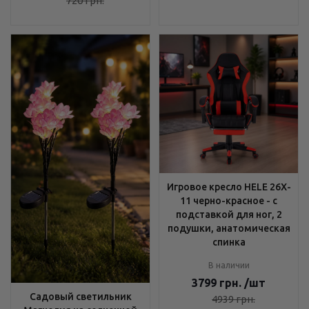
720
грн.
Игровое кресло HELE 26X-
11 черно-красное - с
подставкой для ног, 2
подушки, анатомическая
спинка
В наличии
3799
грн.
/шт
Садовый светильник
4939
грн.