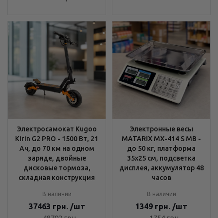
Электросамокат Kugoo
Электронные весы
Kirin G2 PRO - 1500 Вт, 21
MATARIX MX-414 S MB -
Ач, до 70 км на одном
до 50 кг, платформа
заряде, двойные
35x25 см, подсветка
дисковые тормоза,
дисплея, аккумулятор 48
складная конструкция
часов
В наличии
В наличии
37463
грн.
/шт
1349
грн.
/шт
48702
грн.
1754
грн.