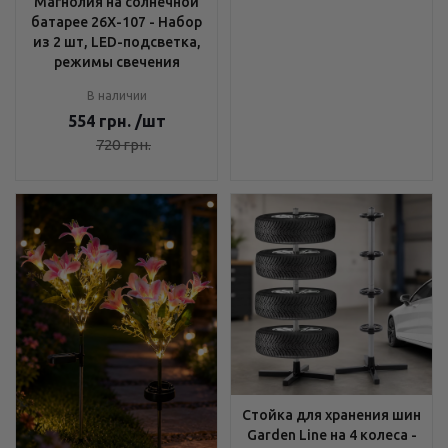
Магнолия на солнечной
батарее 26X-107 - Набор
из 2 шт, LED-подсветка,
режимы свечения
В наличии
554
грн.
/шт
720
грн.
Стойка для хранения шин
Garden Line на 4 колеса -