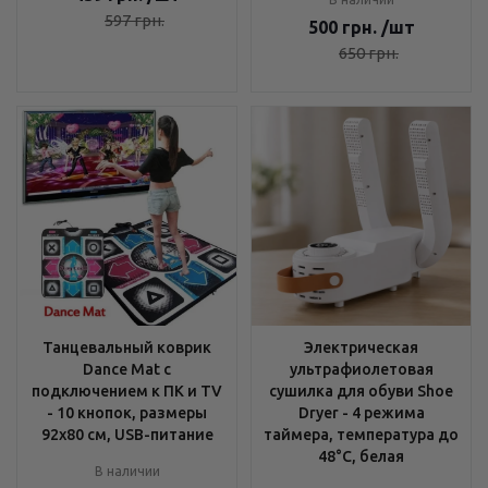
597
грн.
500
грн.
/шт
650
грн.
Танцевальный коврик
Электрическая
Dance Mat с
ультрафиолетовая
подключением к ПК и TV
сушилка для обуви Shoe
- 10 кнопок, размеры
Dryer - 4 режима
92х80 см, USB-питание
таймера, температура до
48°C, белая
В наличии