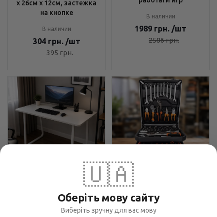
х 26см х 12см, застежка
на кнопке
В наличии
1989
грн.
/шт
В наличии
2586
грн.
304
грн.
/шт
395
грн.
🇺🇦
Компьютерный стол
Набор инструментов Tool
120х60 см Бежевый -
Set 235 предметов - для
Оберіть мову сайту
Минималистичный
ремонта и обслуживания,
дизайн, Закругленные
Виберіть зручну для вас мову
чемодан с колесами,