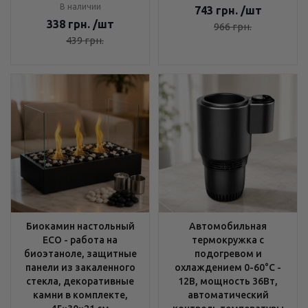
В наличии
743
грн.
/шт
338
грн.
/шт
966
грн.
439
грн.
Биокамин настольный
Автомобильная
ECO - работа на
термокружка с
биоэтаноле, защитные
подогревом и
панели из закаленного
охлаждением 0-60°C -
стекла, декоративные
12В, мощность 36Вт,
камни в комплекте,
автоматический