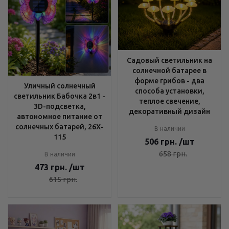
Садовый светильник на
солнечной батарее в
форме грибов - два
Уличный солнечный
способа установки,
светильник Бабочка 2в1 -
теплое свечение,
3D-подсветка,
декоративный дизайн
автономное питание от
солнечных батарей, 26X-
В наличии
115
506
грн.
/шт
658
грн.
В наличии
473
грн.
/шт
615
грн.