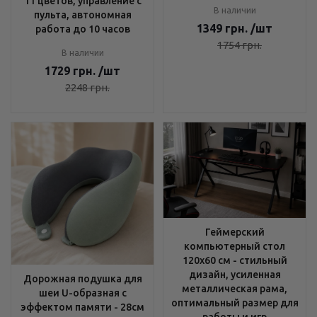
11 цветов, управление с
В наличии
пульта, автономная
1349
грн.
/шт
работа до 10 часов
1754
грн.
В наличии
1729
грн.
/шт
2248
грн.
Геймерский
компьютерный стол
120х60 см - стильный
дизайн, усиленная
Дорожная подушка для
металлическая рама,
шеи U-образная с
оптимальный размер для
эффектом памяти - 28см
работы и игр