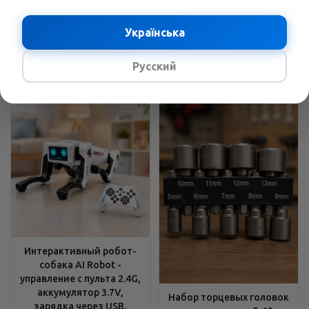
углы, Устойчивые опоры
хромованадиевая сталь
В наличии
Українська
В наличии
2429
грн.
/шт
3689
грн.
/шт
3158
грн.
4796
грн.
Русский
Интерактивный робот-
собака AI Robot -
управление с пульта 2.4G,
аккумулятор 3.7V,
Набор торцевых головок
зарядка через USB,