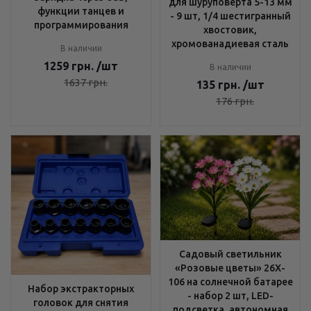
для шуруповерта 5-13 мм
функции танцев и
- 9 шт, 1/4 шестигранный
программирования
хвостовик,
хромованадиевая сталь
В наличии
1259
грн.
/шт
В наличии
1637
грн.
135
грн.
/шт
176
грн.
Садовый светильник
«Розовые цветы» 26X-
106 на солнечной батарее
Набор экстракторных
- набор 2 шт, LED-
головок для снятия
подсветка, автономная