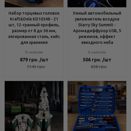
Набор торцевых головок
Умный автомобильный
Kraft&Dele KD10348 - 21
увлажнитель воздуха
шт, 12-гранный профиль,
Starry Sky Summit -
размер от 8 до 36 мм,
Аромадиффузор USB, 5
легированная сталь, кейс
режимов, эффект
для хранения
звездного неба
В наличии
В наличии
879
грн.
/шт
506
грн.
/шт
1143
грн.
658
грн.