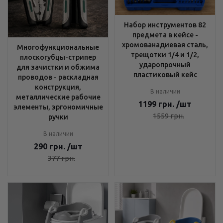
Набор инструментов 82
предмета в кейсе -
хромованадиевая сталь,
Многофункциональные
трещотки 1/4 и 1/2,
плоскогубцы-стрипер
ударопрочный
для зачистки и обжима
пластиковый кейс
проводов - раскладная
конструкция,
В наличии
металлические рабочие
1199
грн.
/шт
элементы, эргономичные
1559
грн.
ручки
В наличии
290
грн.
/шт
377
грн.