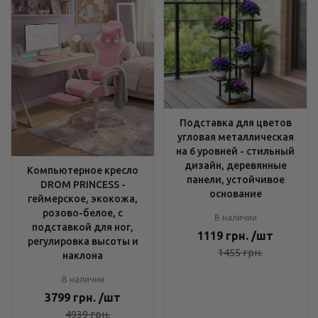
Подставка для цветов
угловая металлическая
на 6 уровней - стильный
дизайн, деревянные
Компьютерное кресло
панели, устойчивое
DROM PRINCESS -
основание
геймерское, экокожа,
розово-белое, с
В наличии
подставкой для ног,
1119
грн.
/шт
регулировка высоты и
1455
грн.
наклона
В наличии
3799
грн.
/шт
4939
грн.