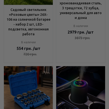
хромованадиевая сталь,
3 трещотки, 72 зубца,
Садовый светильник
универсальный для авто
«Розовые цветы» 26X-
и дома
106 на солнечной батарее
- набор 2 шт, LED-
В наличии
подсветка, автономная
2979
грн.
/шт
работа
3873
грн.
В наличии
554
грн.
/шт
720
грн.