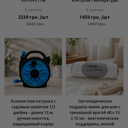
45×30×21 см
контроль температуры
В наличии
В наличии
2339
грн.
/шт
1459
грн.
/шт
3041
грн.
1897
грн.
Компактная катушка с
Ортопедическая
садовым шлангом 1/2
подушка-валик для шеи с
дюйма - длина 15 м,
гречишной лузгой 40 х 15
ручная намотка,
х 12 см - анатомическая
защищенный корпус
поддержка, легкий