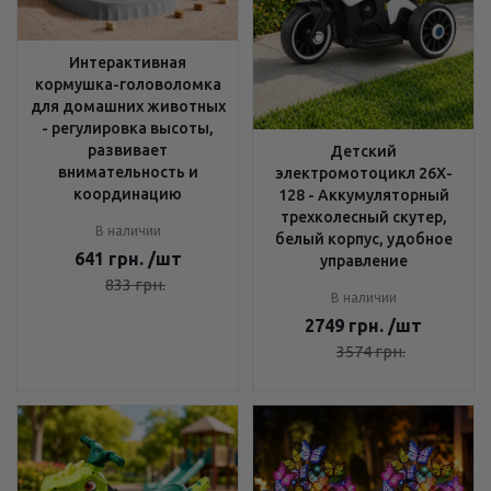
Интерактивная
кормушка-головоломка
для домашних животных
- регулировка высоты,
развивает
Детский
внимательность и
электромотоцикл 26X-
координацию
128 - Аккумуляторный
трехколесный скутер,
В наличии
белый корпус, удобное
641
грн.
/шт
управление
833
грн.
В наличии
2749
грн.
/шт
3574
грн.