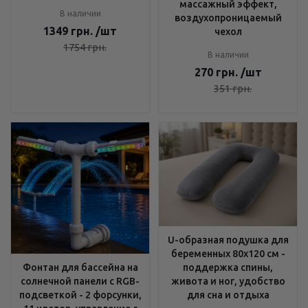
массажный эффект,
В наличии
воздухопроницаемый
1349
грн.
/шт
чехол
1754
грн.
В наличии
270
грн.
/шт
351
грн.
U-образная подушка для
беременных 80x120 см -
поддержка спины,
Фонтан для бассейна на
живота и ног, удобство
солнечной панели с RGB-
для сна и отдыха
подсветкой - 2 форсунки,