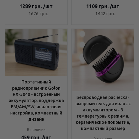
1289
грн.
/шт
1109
грн.
/шт
1676
грн.
1442
грн.
Портативный
радиоприемник Golon
RX-3040 - встроенный
Беспроводная расческа-
аккумулятор, поддержка
выпрямитель для волос с
FM/AM/SW, аналоговая
аккумулятором - 3
настройка, компактный
температурных режима,
дизайн
керамическое покрытие,
компактный размер
В наличии
459
грн.
/шт
В наличии