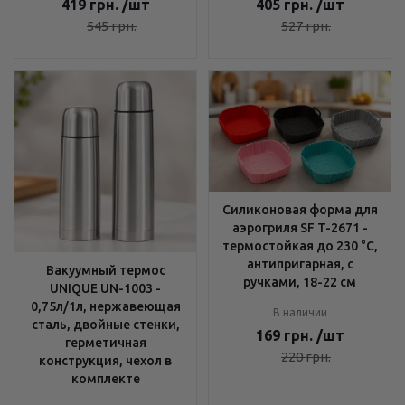
419
грн.
/шт
405
грн.
/шт
545
грн.
527
грн.
Силиконовая форма для
аэрогриля SF T-2671 -
термостойкая до 230 °C,
антипригарная, с
Вакуумный термос
ручками, 18-22 см
UNIQUE UN-1003 -
0,75л/1л, нержавеющая
В наличии
сталь, двойные стенки,
169
грн.
/шт
герметичная
220
грн.
конструкция, чехол в
комплекте