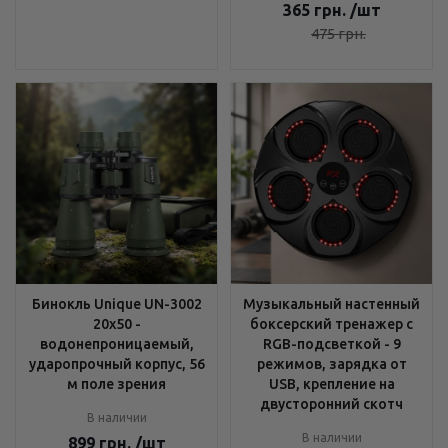
365
грн.
/шт
475
грн.
Бинокль Unique UN-3002
Музыкальный настенный
20x50 -
боксерский тренажер с
водонепроницаемый,
RGB-подсветкой - 9
ударопрочный корпус, 56
режимов, зарядка от
м поле зрения
USB, крепление на
двусторонний скотч
В наличии
В наличии
899
грн.
/шт