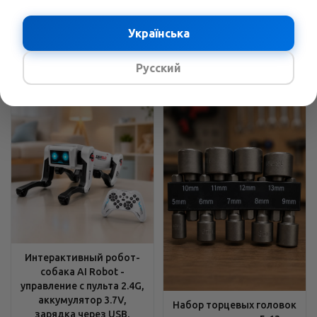
углы, Устойчивые опоры
хромованадиевая сталь
В наличии
Українська
В наличии
2429
грн.
/шт
3689
грн.
/шт
3158
грн.
4796
грн.
Русский
Интерактивный робот-
собака AI Robot -
управление с пульта 2.4G,
аккумулятор 3.7V,
Набор торцевых головок
зарядка через USB,