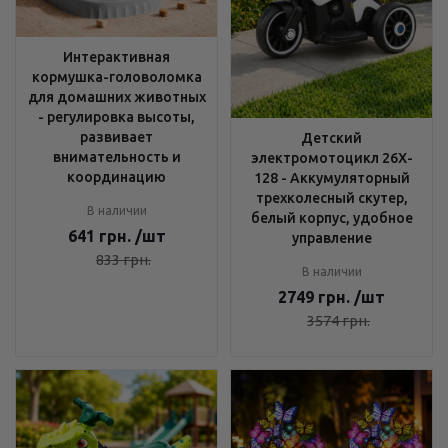
Интерактивная
кормушка-головоломка
для домашних животных
- регулировка высоты,
развивает
Детский
внимательность и
электромотоцикл 26X-
координацию
128 - Аккумуляторный
трехколесный скутер,
В наличии
белый корпус, удобное
641
грн.
/шт
управление
833
грн.
В наличии
2749
грн.
/шт
3574
грн.