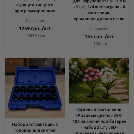
для шуруповерта 5-13 мм
функции танцев и
- 9 шт, 1/4 шестигранный
программирования
хвостовик,
хромованадиевая сталь
В наличии
1259
грн.
/шт
В наличии
1637
грн.
135
грн.
/шт
176
грн.
Садовый светильник
«Розовые цветы» 26X-
106 на солнечной батарее
Набор экстракторных
- набор 2 шт, LED-
головок для снятия
подсветка, автономная