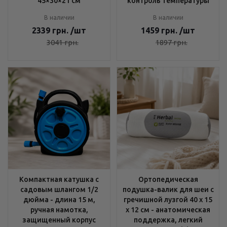
45×30×21 см
контроль температуры
В наличии
В наличии
2339
грн.
/шт
1459
грн.
/шт
3041
грн.
1897
грн.
Компактная катушка с
Ортопедическая
садовым шлангом 1/2
подушка-валик для шеи с
дюйма - длина 15 м,
гречишной лузгой 40 х 15
ручная намотка,
х 12 см - анатомическая
защищенный корпус
поддержка, легкий