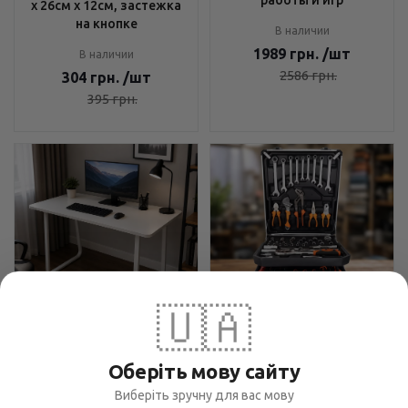
х 26см х 12см, застежка
на кнопке
В наличии
1989
грн.
/шт
В наличии
2586
грн.
304
грн.
/шт
395
грн.
🇺🇦
Компьютерный стол
Набор инструментов Tool
120х60 см Бежевый -
Set 235 предметов - для
Оберіть мову сайту
Минималистичный
ремонта и обслуживания,
дизайн, Закругленные
Виберіть зручну для вас мову
чемодан с колесами,