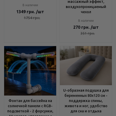
массажный эффект,
В наличии
воздухопроницаемый
1349
грн.
/шт
чехол
1754
грн.
В наличии
270
грн.
/шт
351
грн.
U-образная подушка для
беременных 80x120 см -
поддержка спины,
Фонтан для бассейна на
живота и ног, удобство
солнечной панели с RGB-
для сна и отдыха
подсветкой - 2 форсунки,