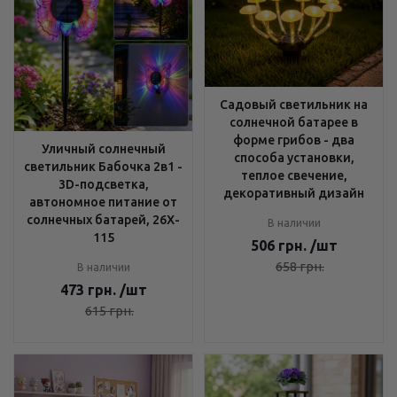
Садовый светильник на
солнечной батарее в
форме грибов - два
Уличный солнечный
способа установки,
светильник Бабочка 2в1 -
теплое свечение,
3D-подсветка,
декоративный дизайн
автономное питание от
солнечных батарей, 26X-
В наличии
115
506
грн.
/шт
658
грн.
В наличии
473
грн.
/шт
615
грн.