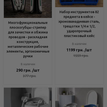
Набор инструментов 82
предмета в кейсе -
хромованадиевая сталь,
Многофункциональные
трещотки 1/4 и 1/2,
плоскогубцы-стрипер
ударопрочный
для зачистки и обжима
пластиковый кейс
проводов - раскладная
конструкция,
В наличии
металлические рабочие
1199
грн.
/шт
элементы, эргономичные
1559
грн.
ручки
В наличии
290
грн.
/шт
377
грн.