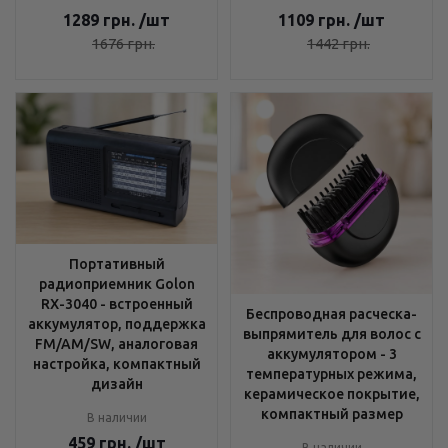
1289
грн.
/шт
1109
грн.
/шт
1676
грн.
1442
грн.
Портативный
радиоприемник Golon
RX-3040 - встроенный
Беспроводная расческа-
аккумулятор, поддержка
выпрямитель для волос с
FM/AM/SW, аналоговая
аккумулятором - 3
настройка, компактный
температурных режима,
дизайн
керамическое покрытие,
компактный размер
В наличии
459
грн.
/шт
В наличии