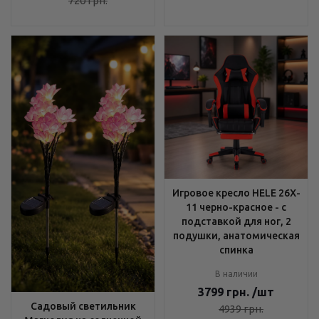
720
грн.
Игровое кресло HELE 26X-
11 черно-красное - с
подставкой для ног, 2
подушки, анатомическая
спинка
В наличии
3799
грн.
/шт
Садовый светильник
4939
грн.