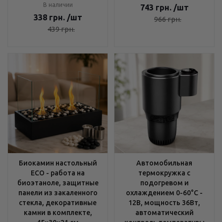
В наличии
743
грн.
/шт
338
грн.
/шт
966
грн.
439
грн.
Биокамин настольный
Автомобильная
ECO - работа на
термокружка с
биоэтаноле, защитные
подогревом и
панели из закаленного
охлаждением 0-60°C -
стекла, декоративные
12В, мощность 36Вт,
камни в комплекте,
автоматический