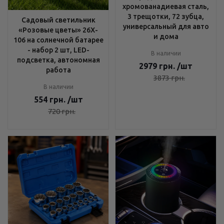
хромованадиевая сталь,
3 трещотки, 72 зубца,
Садовый светильник
универсальный для авто
«Розовые цветы» 26X-
и дома
106 на солнечной батарее
- набор 2 шт, LED-
В наличии
подсветка, автономная
2979
грн.
/шт
работа
3873
грн.
В наличии
554
грн.
/шт
720
грн.