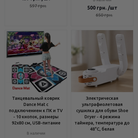
597
грн.
500
грн.
/шт
650
грн.
Танцевальный коврик
Электрическая
Dance Mat с
ультрафиолетовая
подключением к ПК и TV
сушилка для обуви Shoe
- 10 кнопок, размеры
Dryer - 4 режима
92х80 см, USB-питание
таймера, температура до
48°C, белая
В наличии