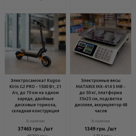
Электросамокат Kugoo
Электронные весы
Kirin G2 PRO - 1500 Вт, 21
MATARIX MX-414 S MB -
Ач, до 70 км на одном
до 50 кг, платформа
заряде, двойные
35x25 см, подсветка
дисковые тормоза,
дисплея, аккумулятор 48
складная конструкция
часов
В наличии
В наличии
37463
грн.
/шт
1349
грн.
/шт
48702
грн.
1754
грн.