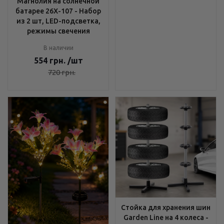
Магнолия на солнечной
батарее 26X-107 - Набор
из 2 шт, LED-подсветка,
режимы свечения
В наличии
554
грн.
/шт
720
грн.
Стойка для хранения шин
Garden Line на 4 колеса -