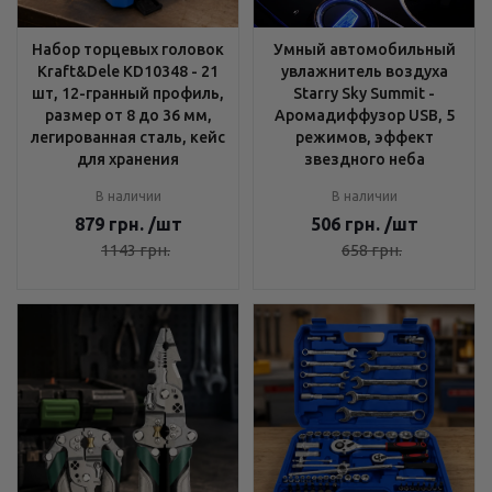
Набор торцевых головок
Умный автомобильный
Kraft&Dele KD10348 - 21
увлажнитель воздуха
шт, 12-гранный профиль,
Starry Sky Summit -
размер от 8 до 36 мм,
Аромадиффузор USB, 5
легированная сталь, кейс
режимов, эффект
для хранения
звездного неба
В наличии
В наличии
879
грн.
/шт
506
грн.
/шт
1143
грн.
658
грн.