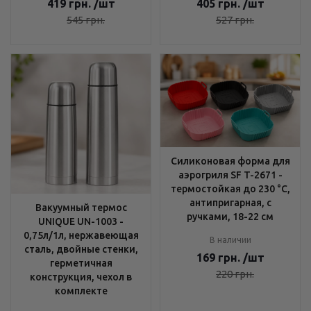
419
грн.
/шт
405
грн.
/шт
545
грн.
527
грн.
Силиконовая форма для
аэрогриля SF T-2671 -
термостойкая до 230 °C,
антипригарная, с
Вакуумный термос
ручками, 18-22 см
UNIQUE UN-1003 -
0,75л/1л, нержавеющая
В наличии
сталь, двойные стенки,
169
грн.
/шт
герметичная
220
грн.
конструкция, чехол в
комплекте