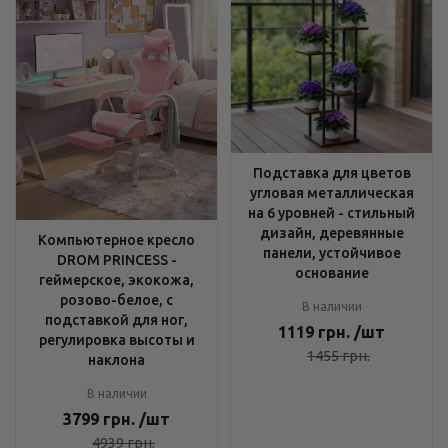
Подставка для цветов
угловая металлическая
на 6 уровней - стильный
дизайн, деревянные
Компьютерное кресло
панели, устойчивое
DROM PRINCESS -
основание
геймерское, экокожа,
розово-белое, с
В наличии
подставкой для ног,
1119
грн.
/шт
регулировка высоты и
1455
грн.
наклона
В наличии
3799
грн.
/шт
4939
грн.