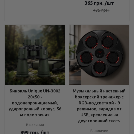
365
грн.
/шт
475
грн.
Бинокль Unique UN-3002
Музыкальный настенный
20x50 -
боксерский тренажер с
водонепроницаемый,
RGB-подсветкой - 9
ударопрочный корпус, 56
режимов, зарядка от
м поле зрения
USB, крепление на
двусторонний скотч
В наличии
В наличии
899
грн.
/шт