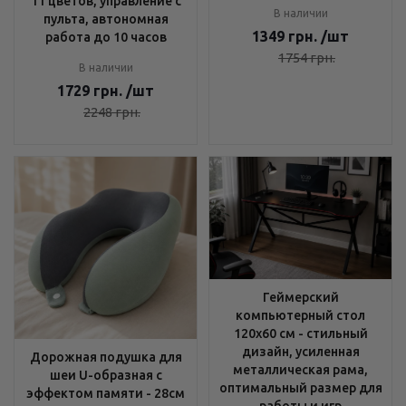
11 цветов, управление с
В наличии
пульта, автономная
1349
грн.
/шт
работа до 10 часов
1754
грн.
В наличии
1729
грн.
/шт
2248
грн.
Геймерский
компьютерный стол
120х60 см - стильный
дизайн, усиленная
Дорожная подушка для
металлическая рама,
шеи U-образная с
оптимальный размер для
эффектом памяти - 28см
работы и игр